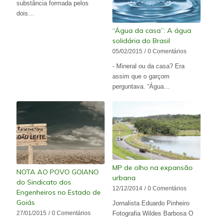
substância formada pelos
dois…
“Água da casa”: A água
solidária do Brasil
05/02/2015
/
0 Comentários
- Mineral ou da casa? Era
assim que o garçom
perguntava. “Água…
MP de olho na expansão
NOTA AO POVO GOIANO
urbana
do Sindicato dos
12/12/2014
/
0 Comentários
Engenheiros no Estado de
Goiás
Jornalista Eduardo Pinheiro
27/01/2015
/
0 Comentários
Fotografia Wildes Barbosa O