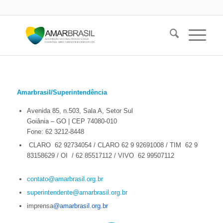
Amarbrasil/Superintendência
Avenida 85, n.503, Sala A, Setor Sul
Goiânia – GO | CEP 74080-010
Fone: 62 3212-8448
CLARO 62 92734054 / CLARO 62 9 92691008 / TIM 62 9
83158629 / OI / 62 85517112 / VIVO 62 99507112
contato@amarbrasil.org.br
superintendente@amarbrasil.org.br
imprensa
@amarbrasil.org.br