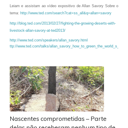
Leiam e assistam ao vídeo expositivo de Allan Savory Sobre o
tema:
http://www.ted.com/search?cat=ss_all&q=allan+savory
http://blog.ted.com/2013/02/27/fighting-the-growing-deserts-with-
livestock-allan-savory-at-ted2013/
http://www.ted.com/speakers/allan_savory.html
ttp://www.ted.com/talks/allan_savory_how_to_green_the_world_s_dese
Nascentes comprometidas – Parte
delas não receberam nenhum tipo de