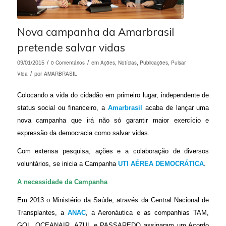
Nova campanha da Amarbrasil
pretende salvar vidas
/
0 Comentários
/
Ações
Notícias
Publicações
Pulsar
09/01/2015
em
,
,
,
Vida
/
AMARBRASIL
por
Colocando a vida do cidadão em primeiro lugar, independente de
status social ou financeiro, a
Amarbrasil
acaba de lançar uma
nova campanha que irá não só garantir maior exercício e
expressão da democracia como salvar vidas.
Com extensa pesquisa, ações e a colaboração de diversos
voluntários, se inicia a Campanha
UTI AÉREA DEMOCRÁTICA
.
A necessidade da Campanha
Em 2013 o Ministério da Saúde, através da Central Nacional de
Transplantes, a
ANAC
, a Aeronáutica e as companhias TAM,
GOL, OCEANAIR, AZUL e PASSAREDO assinaram um Acordo