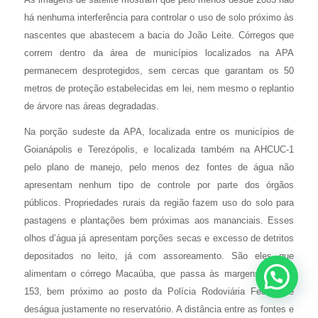
há nenhuma interferência para controlar o uso de solo próximo às
nascentes que abastecem a bacia do João Leite. Córregos que
correm dentro da área de municípios localizados na APA
permanecem desprotegidos, sem cercas que garantam os 50
metros de proteção estabelecidas em lei, nem mesmo o replantio
de árvore nas áreas degradadas.
Na porção sudeste da APA, localizada entre os municípios de
Goianápolis e Terezópolis, e localizada também na AHCUC-1
pelo plano de manejo, pelo menos dez fontes de água não
apresentam nenhum tipo de controle por parte dos órgãos
públicos. Propriedades rurais da região fazem uso do solo para
pastagens e plantações bem próximas aos mananciais. Esses
olhos d’água já apresentam porções secas e excesso de detritos
depositados no leito, já com assoreamento. São eles que
alimentam o córrego Macaúba, que passa às margens da BR-
153, bem próximo ao posto da Polícia Rodoviária Federal, e
deságua justamente no reservatório. A distância entre as fontes e