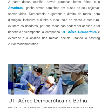
A partir dessa reunião, novas parcerias foram feitas e a
Amarbrasil
ganha novos caminhos em busca de seu objetivo:
salvar vidas. Democracia é garantir o direito de todos, sem
distinção, inclusive o direito a vida, pois se existe a estrutura,
existem os doadores, por que todos não podem ter acesso a tal
benefício? Acompanhe a campanha
UTI Aérea Democrática
e
expresse sua opinião nas mídias sociais usando o hashtag
#utiaereademocratica.
UTI Aérea Democrática na Bahia
/
0 Comentários
/
Notícias
Publicações
Pulsar Vida
/
03/03/2015
em
,
,
por