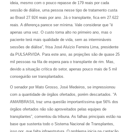
ideia, mesmo com o pouco repasse de 179 reais por cada
sessão de diálise, uma pessoa nesse tipo de tratamento custa
ao Brasil 27.924 reais por ano. Já o transplante, fica em 27.622
reais. A diferença parece ser mínima. Vale considerar que “é
apenas uma vez. O custo torna alto no primeiro ano, mas o
paciente terá mais qualidade de vida, sem as intermináveis
sessões de diálise”, frisa José Aluízio Ferreira Lima, presidente
da PULSARVIDA. Para este ano, as projeções são de quase 25
mil pessoas na fila de espera para o transplante de rim. Mas,
devido a situação crítica do setor, apenas pouco mais de 5 mil
conseguirão ser transplantados.
O senador por Mato Grosso, José Medeiros, se impressionou
com a quantidade de órgãos ofertados, porém descartados. “A
AMARBRASIL traz uma questão importantíssima que 56% dos
órgãos ofertados não são aproveitados pelas equipes de
transplantes”, comentou da tribuna. As falhas principais estão na
base que sustenta todo o Sistema Nacional de Transplantes,
isso por que falta infraestrutura. O problema inicia na captação