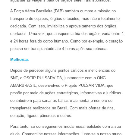
aguardar as viagens para os órgãos serem transportados.
A Força Aérea Brasileira (FAB) também cumpre a missão no
transporte de equipes, órgãos e tecidos, mas não é totalmente
dedicada. Com isso, inviabiliza o aproveitamento dos órgãos
ofertados. Uma vez, que a isquemia fria dos órgãos varia entre 4
e 24 horas fora do corpo humano. Como por exemplo, o coração
precisa ser transplantado até 4 horas após sua retirada.
Melhorias
Depois de perceber alguns pontos críticos e ineficiências do
SNT, a OSCIP PULSARVIDA, juntamente com a ONG
AMARBRASIL, desenvolveu o Projeto PULSAR VIDA, que
propõe por meio de ações estratégicas, informativas e jurídicas
contribuírem para sanar as falhas e aumentar o número de
transplantes realizados no Brasil. Com mais ofertas de rins,
coração, fígado, pâncreas e outros.
Para tanto, só conseguiremos mudar essa realidade com a sua
ajuda. Compartilhe nossas informações, junte-se a nosso grupo