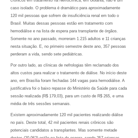
crônicos em tratamento na Nefroclínica, em Goiânia, não é um
caso isolado. O problema é dramático para aproximadamente
120 mil pessoas que sofrem de insuficiência renal em todo o
Brasil. Muitas dessas pessoas estão em tratamento com
hemodiálise e na lista de espera para transplante de órgãos.
Somente no ano passado, morreram 1.215 adultos e 11 crianças
nesta situação. E, no primeiro semestre deste ano, 357 pessoas
perderam a vida, sendo sete pediátricas.
Por outro lado, as clínicas de nefrologias têm reclamado dos
altos custos para realizar o tratamento de diálise. No início deste
ano, em Brasília foram fechadas 144 vagas para hemodiálise. A
justificativa foi o baixo repasse do Ministério da Saúde para cada
sessão realizada (R$ 179,03), para um custo de R$ 265, e uma
média de três sessões semanais.
Existem aproximadamente 120 mil pacientes realizando diálise
no país. Deste total, 42 mil pacientes renais crônicos são
potenciais candidatos a transplantes. Mas somente metade
destes (20.062) estão na lista de espera, sendo 257 crianças.