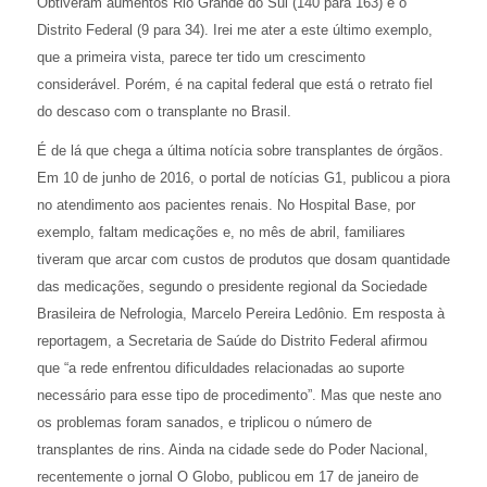
Obtiveram aumentos Rio Grande do Sul (140 para 163) e o
Distrito Federal (9 para 34). Irei me ater a este último exemplo,
que a primeira vista, parece ter tido um crescimento
considerável. Porém, é na capital federal que está o retrato fiel
do descaso com o transplante no Brasil.
É de lá que chega a última notícia sobre transplantes de órgãos.
Em 10 de junho de 2016, o portal de notícias G1, publicou a piora
no atendimento aos pacientes renais. No Hospital Base, por
exemplo, faltam medicações e, no mês de abril, familiares
tiveram que arcar com custos de produtos que dosam quantidade
das medicações, segundo o presidente regional da Sociedade
Brasileira de Nefrologia, Marcelo Pereira Ledônio. Em resposta à
reportagem, a Secretaria de Saúde do Distrito Federal afirmou
que “a rede enfrentou dificuldades relacionadas ao suporte
necessário para esse tipo de procedimento”. Mas que neste ano
os problemas foram sanados, e triplicou o número de
transplantes de rins. Ainda na cidade sede do Poder Nacional,
recentemente o jornal O Globo, publicou em 17 de janeiro de