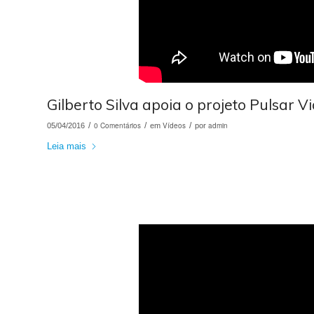
Gilberto Silva apoia o projeto Pulsar Vi
/
0 Comentários
/
Vídeos
/
admin
05/04/2016
em
por
Leia mais