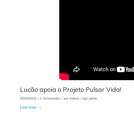
Lucão apoia o Projeto Pulsar Vida!
/
0 Comentários
/
Vídeos
/
admin
05/04/2016
em
por
Leia mais