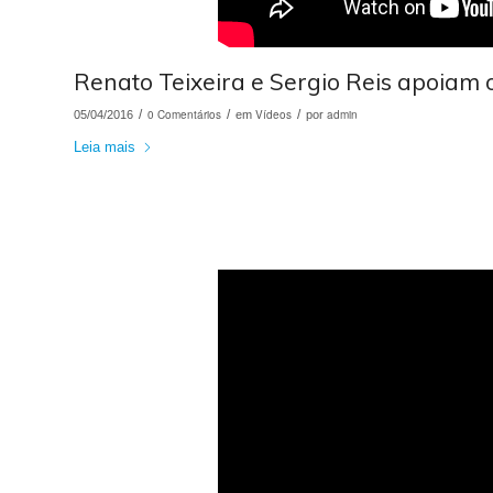
Renato Teixeira e Sergio Reis apoiam o
/
0 Comentários
/
Vídeos
/
admin
05/04/2016
em
por
Leia mais