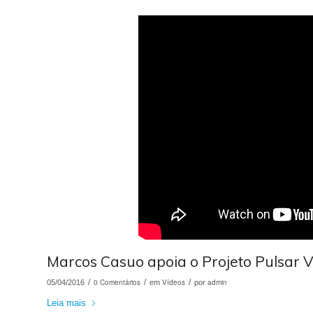
Marcos Casuo apoia o Projeto Pulsar V
/
0 Comentários
/
Vídeos
/
admin
05/04/2016
em
por
Leia mais