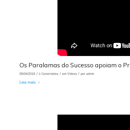
Os Paralamas do Sucesso apoiam o Pro
/
0 Comentários
/
Vídeos
/
admin
05/04/2016
em
por
Leia mais