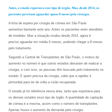
Antes, o estado exportava esse tipo de órgão. Mas, desde 2014, os
pacientes precisam aguardar quase 8 meses pela cirurgia.
A lista de espera por
cirurgia de córnea em São Paulo
aumentou
bastante
este ano. Antes os pacientes eram atendidos
de imediato.
Mas a situação mudou desde 2014, agora é
preciso
aguardar em
média
6
meses, podendo chegar a 8 meses
pelo tratamento.
Segundo a Central de Transplantes de São Paulo, o motivo do
aumento no número é que outros estados deixaram de realizar a
cirurgia
, e
c
om isso, as pessoas
têm buscado pelo tratamento no
estado.
E
q
uem precisa
da cirurgia
, sabe que a rapidez é
primordial para
ter de volta
a visão recuperada.
O estado já foi referência nessa área, tanto que exportava para
os demais estados esse tipo de órgão. A quantidade de captação
de córnea é a mesma, assim como o número de transplantes.
Apenas houve o aumento da demanda pela cirurgia.