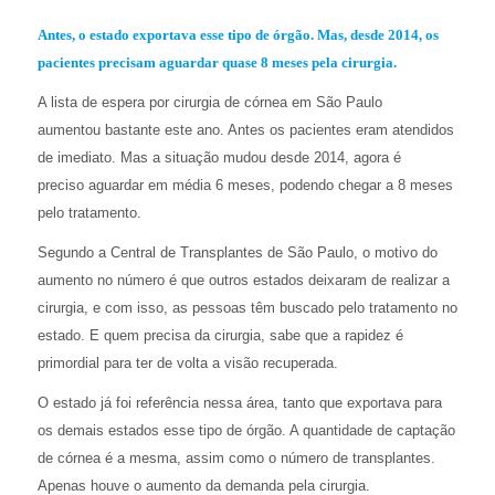
Antes, o estado exportava esse tipo de órgão. Mas, desde 2014, os
pacientes precisam aguardar quase 8 meses pela cirurgia.
A lista de espera por
cirurgia de córnea em São Paulo
aumentou
bastante
este ano. Antes os pacientes eram atendidos
de imediato.
Mas a situação mudou desde 2014, agora é
preciso
aguardar em
média
6
meses, podendo chegar a 8 meses
pelo tratamento.
Segundo a Central de Transplantes de São Paulo, o motivo do
aumento no número é que outros estados deixaram de realizar a
cirurgia
, e
c
om isso, as pessoas
têm buscado pelo tratamento no
estado.
E
q
uem precisa
da cirurgia
, sabe que a rapidez é
primordial para
ter de volta
a visão recuperada.
O estado já foi referência nessa área, tanto que exportava para
os demais estados esse tipo de órgão. A quantidade de captação
de córnea é a mesma, assim como o número de transplantes.
Apenas houve o aumento da demanda pela cirurgia.