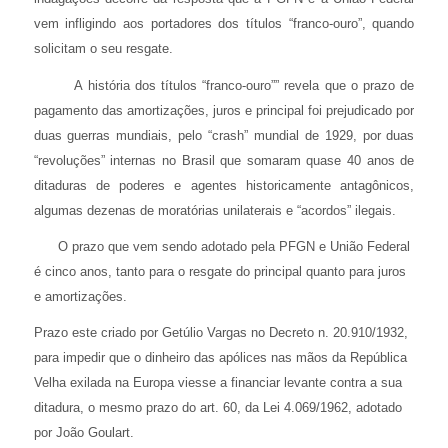
vem infligindo aos portadores dos títulos “franco-ouro”, quando
solicitam o seu resgate.
A história dos títulos “franco-ouro”” revela que o prazo de
pagamento das amortizações, juros e principal foi prejudicado por
duas guerras mundiais, pelo “crash” mundial de 1929, por duas
“revoluções” internas no Brasil que somaram quase 40 anos de
ditaduras de poderes e agentes historicamente antagônicos,
algumas dezenas de moratórias unilaterais e “acordos” ilegais.
O prazo que vem sendo adotado pela PFGN e União Federal
é cinco anos, tanto para o resgate do principal quanto para juros
e amortizações.
Prazo este criado por Getúlio Vargas no Decreto n. 20.910/1932,
para impedir que o dinheiro das apólices nas mãos da República
Velha exilada na Europa viesse a financiar levante contra a sua
ditadura, o mesmo prazo do art. 60, da Lei 4.069/1962, adotado
por João Goulart.