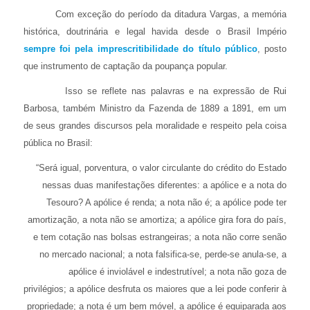
Com exceção do período da ditadura Vargas, a memória
histórica, doutrinária e legal havida desde o Brasil Império
sempre foi pela imprescritibilidade do título público
, posto
que instrumento de captação da poupança popular.
Isso se reflete nas palavras e na expressão de Rui
Barbosa, também Ministro da Fazenda de 1889 a 1891, em um
de seus grandes discursos pela moralidade e respeito pela coisa
pública no Brasil:
“Será igual, porventura, o valor circulante do crédito do Estado
nessas duas manifestações diferentes: a apólice e a nota do
Tesouro? A apólice é renda; a nota não é; a apólice pode ter
amortização, a nota não se amortiza; a apólice gira fora do país,
e tem cotação nas bolsas estrangeiras; a nota não corre senão
no mercado nacional; a nota falsifica-se, perde-se anula-se, a
apólice é inviolável e indestrutível; a nota não goza de
privilégios; a apólice desfruta os maiores que a lei pode conferir à
propriedade; a nota é um bem móvel, a apólice é equiparada aos