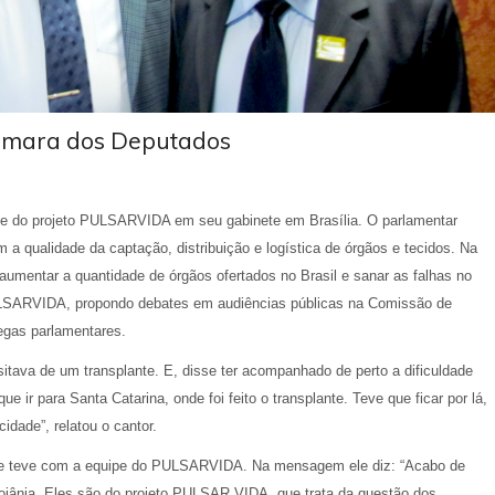
âmara dos Deputados
ipe do projeto PULSARVIDA em seu gabinete em Brasília. O parlamentar
 a qualidade da captação, distribuição e logística de órgãos e tecidos. Na
 aumentar a quantidade de órgãos ofertados no Brasil e sanar as falhas no
PULSARVIDA, propondo debates em audiências públicas na Comissão de
egas parlamentares.
tava de um transplante. E, disse ter acompanhado de perto a dificuldade
e ir para Santa Catarina, onde foi feito o transplante. Teve que ficar por lá,
dade”, relatou o cantor.
que teve com a equipe do PULSARVIDA. Na mensagem ele diz: “Acabo de
 Goiânia. Eles são do projeto PULSAR VIDA, que trata da questão dos