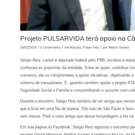
Projeto PULSARVIDA terá apoio na C
/
0 Comentários
/
Notícias
Pulsar Vida
/
Nielton Soares
26/02/2016
em
,
por
Sérgio Reis, cantor e deputado federal pelo PRB, recebeu a equ
conheceu as propostas da entidade. Entre as quais, contribuir com
conversa, ele se comprometeu a apoiar iniciativas, objetivando a
sistema de transplantes. E, garantiu também ajudar o projeto 
Seguridade Social e Família e compartilhando o assunto com col
Durante o encontro, Sérgio Reis lembrou de um amigo que necessi
que é ficar em uma fila de espera. “Ele saiu de São Paulo e teve qu
seis meses. Pedi a outro amigo que desse hospedagem a ele na ci
Em sua página no Facebook, Sérgio Reis registrou o encontro 
receber Daniel Henrique, Nielton Soares e professor Aluízio, de