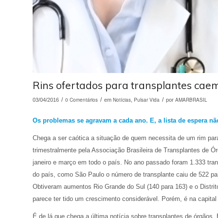
Rins ofertados para transplantes ca
/
0 Comentários
/
Notícias
Pulsar Vida
/
AMARBRASIL
03/04/2016
em
,
por
Os problemas se agravam a cada ano. E, a lista de espera não
Chega a ser caótica a situação de quem necessita de um rim para 
trimestralmente pela Associação Brasileira de Transplantes de 
janeiro e março em todo o país. No ano passado foram 1.333 tran
do país, como São Paulo o número de transplante caiu de 522 p
Obtiveram aumentos Rio Grande do Sul (140 para 163) e o Distrito 
parece ter tido um crescimento considerável. Porém, é na capital 
É de lá que chega a última notícia sobre transplantes de órgãos. 