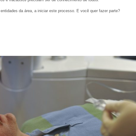
idades da área, a iniciar este processo. E você quer fazer parte?