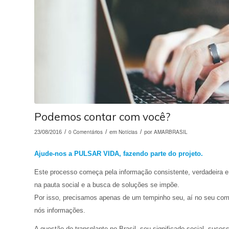
Podemos contar com você?
/
0 Comentários
/
Notícias
/
AMARBRASIL
23/08/2016
em
por
Ajude-nos a PULSAR VIDA, fazendo parte do projeto.
Este processo começa pela informação consistente, verdadeira e
na pauta social e a busca de soluções se impõe.
Por isso, precisamos apenas de um tempinho seu, aí no seu comp
nós informações.
A questão do transplante no Brasil, seu significado social, suce