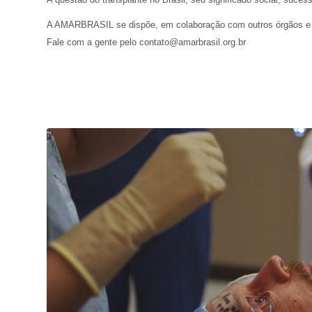
A AMARBRASIL se dispõe, em colaboração com outros órgãos e ent
Fale com a gente pelo contato@amarbrasil.org.br