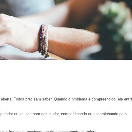
 aberta. Todos precisam saber! Quando o problema é compreendido, ele entr
utador ou celular, para nos ajudar, compartilhando ou encaminhando para
ssos e fracassos precisam ser de conhecimento de todos.