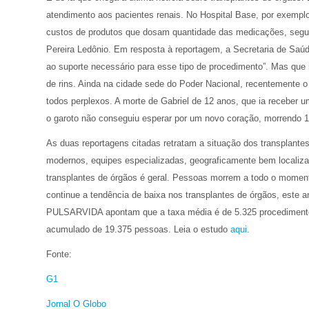
atendimento aos pacientes renais. No Hospital Base, por exemplo
custos de produtos que dosam quantidade das medicações, segund
Pereira Ledônio. Em resposta à reportagem, a Secretaria de Saúde
ao suporte necessário para esse tipo de procedimento”. Mas que 
de rins. Ainda na cidade sede do Poder Nacional, recentemente o 
todos perplexos. A morte de Gabriel de 12 anos, que ia receber u
o garoto não conseguiu esperar por um novo coração, morrendo 1
As duas reportagens citadas retratam a situação dos transplantes
modernos, equipes especializadas, geograficamente bem localizad
transplantes de órgãos é geral. Pessoas morrem a todo o momento
continue a tendência de baixa nos transplantes de órgãos, este 
PULSARVIDA apontam que a taxa média é de 5.325 procedimentos
acumulado de 19.375 pessoas. Leia o estudo
aqui
.
Fonte:
G1
Jornal O Globo