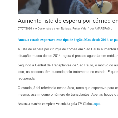
Aumenta lista de espera por córnea e
/
0 Comentários
/
Notícias
Pulsar Vida
/
AMARBRASIL
07/07/2016
em
,
por
Antes, o estado exportava esse tipo de órgão. Mas, desde 2014, os p
A lista de espera por
cirurgia de córnea em São Paulo aumentou
situação mudou desde 2014, agora é preciso
aguardar em
média
Segundo a Central de Transplantes de São Paulo, o motivo do aum
isso, as pessoas
têm buscado pelo tratamento no estado.
E
q
uem
recuperada.
O estado já foi referência nessa área, tanto que exportava para 
mesma, assim como o número de transplantes. Apenas houve o a
Assista a matéria completa veiculada pela TV Globo,
aqui
.