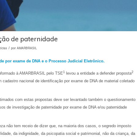
ação de paternidade
ícias
/
AMARBRASIL
por
de por exame de DNA e o Processo Judicial Eletrônico.
1
2
i informado à AMARBRASIL pelo TSE
levou a entidade a defender proposta
m cadastro nacional de identificação por exame de DNA de material coletado
ltimados com estas propostas deve ser levantado também o questionamento
essos de investigação de paternidade por exame de DNA e/ou paternidade
a não tem receio de dizer que, na maioria dos casos, o segredo imposto
idade, da indignidade, da psicopatia social e patrimonial, não da criança, da