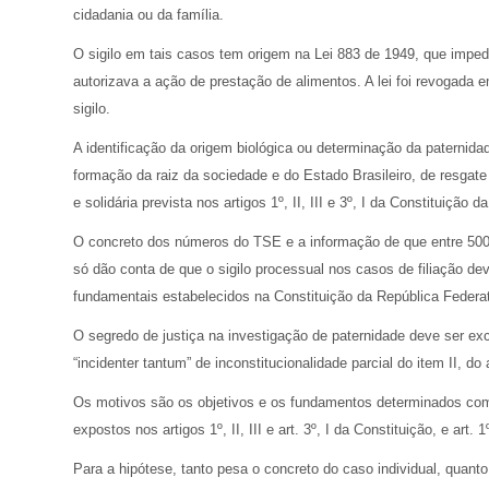
cidadania ou da família.
O sigilo em tais casos tem origem na Lei 883 de 1949, que impedi
autorizava a ação de prestação de alimentos. A lei foi revogada 
sigilo.
A identificação da origem biológica ou determinação da paternida
formação da raiz da sociedade e do Estado Brasileiro, de resgat
e solidária prevista nos artigos 1º, II, III e 3º, I da Constituição d
O concreto dos números do TSE e a informação de que entre 500 e 
só dão conta de que o sigilo processual nos casos de filiação de
fundamentais estabelecidos na Constituição da República Federati
O segredo de justiça na investigação de paternidade deve ser exc
“incidenter tantum” de inconstitucionalidade parcial do item II, do
Os motivos são os objetivos e os fundamentos determinados como
expostos nos artigos 1º, II, III e art. 3º, I da Constituição, e art.
Para a hipótese, tanto pesa o concreto do caso individual, quanto