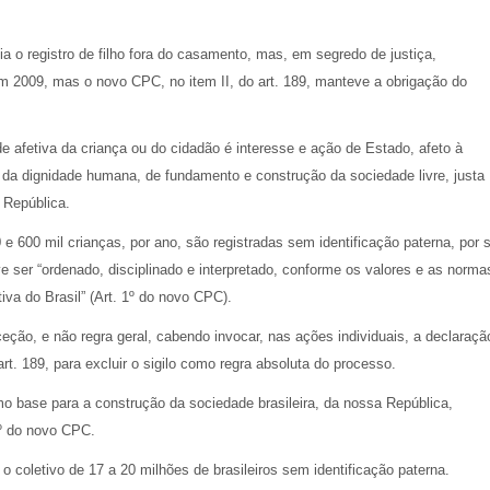
a o registro de filho fora do casamento, mas, em segredo de justiça,
em 2009, mas o novo CPC, no item II, do art. 189, manteve a obrigação do
de afetiva da criança ou do cidadão é interesse e ação de Estado, afeto à
e da dignidade humana, de fundamento e construção da sociedade livre, justa
a República.
600 mil crianças, por ano, são registradas sem identificação paterna, por s
ve ser “ordenado, disciplinado e interpretado, conforme os valores e as norma
va do Brasil” (Art. 1º do novo CPC).
eção, e não regra geral, cabendo invocar, nas ações individuais, a declaraçã
 art. 189, para excluir o sigilo como regra absoluta do processo.
 base para a construção da sociedade brasileira, da nossa República,
 1º do novo CPC.
 o coletivo de 17 a 20 milhões de brasileiros sem identificação paterna.