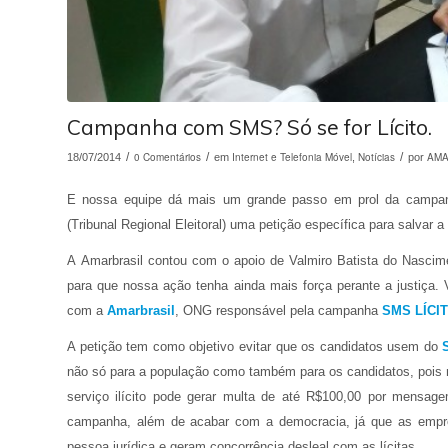
Campanha com SMS? Só se for Lícito.
/
0 Comentários
/
Internet e Telefonia Móvel
Notícias
/
AMA
18/07/2014
em
,
por
E nossa equipe dá mais um grande passo em prol da camp
(Tribunal Regional Eleitoral) uma petição específica para salva
A Amarbrasil contou com o apoio de Valmiro Batista do Nascim
para que nossa ação tenha ainda mais força perante a justiça.
com a
Amarbrasil
, ONG responsável pela campanha
SMS LÍCI
A petição tem como objetivo evitar que os candidatos usem do
S
não só para a população como também para os candidatos, pois n
serviço ilícito pode gerar multa de até R$100,00 por mensagem
campanha, além de acabar com a democracia, já que as empres
pessoa jurídica e geram concorrência desleal com as lícitas.