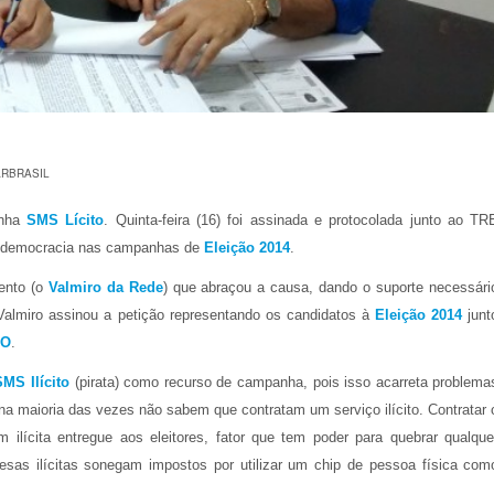
RBRASIL
anha
SMS Lícito
. Quinta-feira (16) foi assinada e protocolada junto ao TR
r a democracia nas campanhas de
Eleição 2014
.
ento (o
Valmiro da Rede
) que abraçou a causa, dando o suporte necessári
 Valmiro assinou a petição representando os candidatos à
Eleição 2014
junt
TO
.
MS Ilícito
(pirata) como recurso de campanha, pois isso acarreta problema
a maioria das vezes não sabem que contratam um serviço ilícito. Contratar 
 ilícita entregue aos eleitores, fator que tem poder para quebrar qualque
as ilícitas sonegam impostos por utilizar um chip de pessoa física com