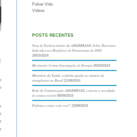
Pulsar Vida
Vídeos
POSTS RECENTES
Nota de Esclarecimento da AMARBRASIL Sobre Descontos
Indevidos nos Benefícios de Pensionistas do INSS
28/03/2024
E
Movimento Contra Interrupção de Energia
05/03/2024
Ministério da Saúde confirma queda no número de
o
transplantes no Brasil
21/09/2016
o
Rede de Comunicação AMARBRASIL conecta a sociedade
às causas sociais
08/09/2016
Podemos contar com você?
23/08/2016
s
o
r
o