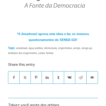
*A Amarbrasil aprova esta ideia e faz os mesmos
questionamentos do SENGE-GO!
Tags:
amarbrasil
,
água pública
,
democracia
,
engenheiros
,
senge
,
senge-go
,
sindicato dos engenheiros
,
uarian ferreira
Share this entry
Talvez você goste dos artigos