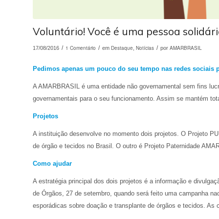
Voluntário! Você é uma pessoa solidári
/
1 Comentário
/
Destaque
Notícias
/
AMARBRASIL
17/08/2016
em
,
por
Pedimos apenas um pouco do seu tempo nas redes sociais p
A AMARBRASIL é uma entidade não governamental sem fins lucrat
governamentais para o seu funcionamento. Assim se mantém tot
Projetos
A instituição desenvolve no momento dois projetos. O Projeto P
de órgão e tecidos no Brasil. O outro é Projeto Paternidade AMAR
Como ajudar
A estratégia principal dos dois projetos é a informação e divu
de Órgãos, 27 de setembro, quando será feito uma campanha n
esporádicas sobre doação e transplante de órgãos e tecidos. A