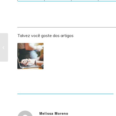
Talvez você goste dos artigos
AMARBRASIL e
PULSARVIDA
conquistam apoio de
setores da sociedade
Melissa Moreno