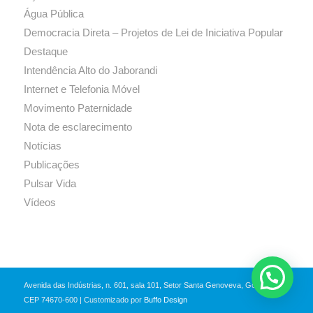
Água Pública
Democracia Direta – Projetos de Lei de Iniciativa Popular
Destaque
Intendência Alto do Jaborandi
Internet e Telefonia Móvel
Movimento Paternidade
Nota de esclarecimento
Notícias
Publicações
Pulsar Vida
Vídeos
Avenida das Indústrias, n. 601, sala 101, Setor Santa Genoveva, Goiânia-GO,
CEP 74670-600 | Customizado por
Buffo Design