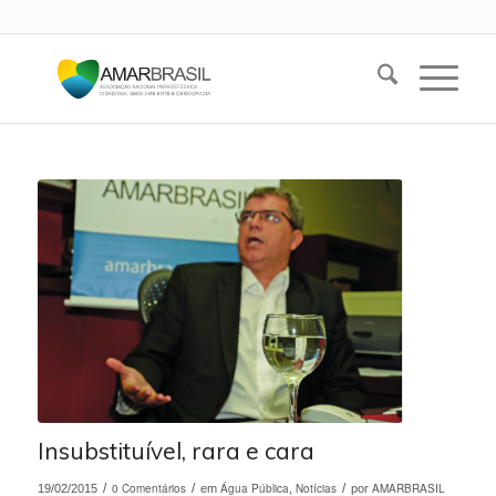
Insubstituível, rara e cara
/
0 Comentários
/
Água Pública
Notícias
/
AMARBRASIL
19/02/2015
em
,
por